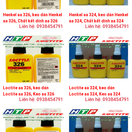
Henkel aa 326, keo dán Henkel
Henkel aa 324, keo dán Henkel
aa 326, Chất kết dính aa 326
aa 324, Chất kết dính aa 324
Liên hệ: 0938454791
Liên hệ: 0938454791
Loctite aa 326, keo dán
Loctite aa 324, keo dán
Loctite aa 326, Keo aa 326
Loctite aa 324, Keo aa 324
Liên hệ: 0938454791
Liên hệ: 0938454791