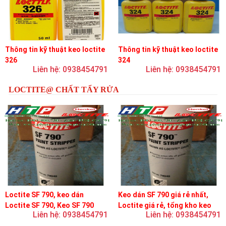
Thông tin kỹ thuật keo loctite
Thông tin kỹ thuật keo loctite
326
324
Liên hệ: 0938454791
Liên hệ: 0938454791
LOCTITE@ CHẤT TẨY RỬA
Loctite SF 790, keo dán
Keo dán SF 790 giá rẻ nhất,
Loctite SF 790, Keo SF 790
Loctite giá rẻ, tổng kho keo
Liên hệ: 0938454791
Liên hệ: 0938454791
loctite