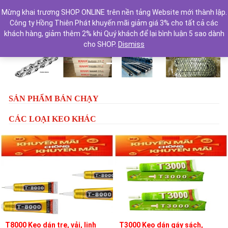
Mừng khai trương SHOP ONLINE trên nền tảng Website mới thành lập.
Công ty Hồng Thiên Phát khuyến mãi giảm giá 3% cho tất cả các
khách hàng, giảm thêm 2% khi Quý khách để lại bình luận 5 sao dành
cho SHOP.
Dismiss
Previous
Next
SẢN PHẨM BÁN CHẠY
CÁC LOẠI KEO KHÁC
T8000 Keo dán tre, vải, linh
T3000 Keo dán gáy sách,