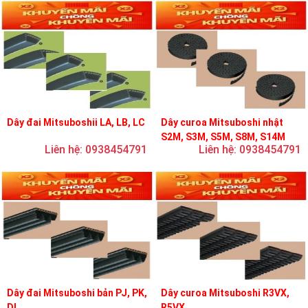
Dây đai Mitsuboshii LA, LB, LC
Dây curoa Mitsuboshi nhật
S2M, S3M, S5M, S8M, S14M
Liên hệ: 0938454791
Liên hệ: 0938454791
Dây đai Mitsuboshi bản PJ, PK,
Dây curoa Mitsuboshi R3VX,
DL
R5VX