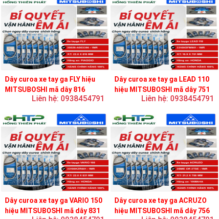
Dây curoa xe tay ga FLY hiệu
Dây curoa xe tay ga LEAD 110
MITSUBOSHI mã dây 816
hiệu MITSUBOSHI mã dây 751
Liên hệ: 0938454791
Liên hệ: 0938454791
Dây curoa xe tay ga VARIO 150
Dây curoa xe tay ga ACRUZO
hiệu MITSUBOSHI mã dây 831
hiệu MITSUBOSHI mã dây 756