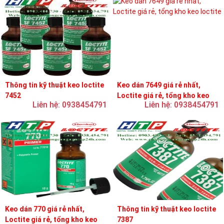
Thông tin kỹ thuật keo loctite
Keo dán 7649 giá rẻ nhất,
7452
Loctite giá rẻ, tổng kho keo
Liên hệ: 0938454791
Liên hệ: 0938454791
loctite
Keo dán 770 giá rẻ nhất,
Thông tin kỹ thuật keo loctite
Loctite giá rẻ, tổng kho keo
7387