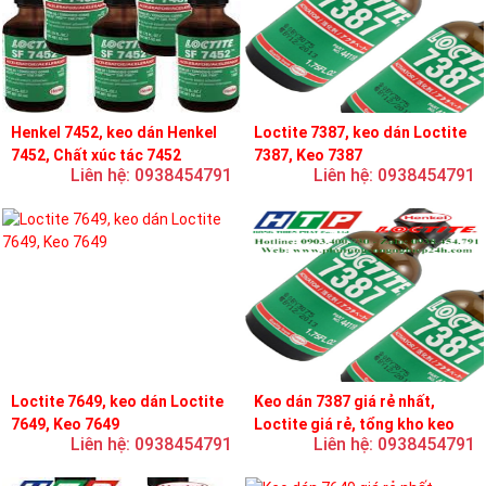
Henkel 7452, keo dán Henkel
Loctite 7387, keo dán Loctite
7452, Chất xúc tác 7452
7387, Keo 7387
Liên hệ: 0938454791
Liên hệ: 0938454791
Loctite 7649, keo dán Loctite
Keo dán 7387 giá rẻ nhất,
7649, Keo 7649
Loctite giá rẻ, tổng kho keo
Liên hệ: 0938454791
Liên hệ: 0938454791
loctite