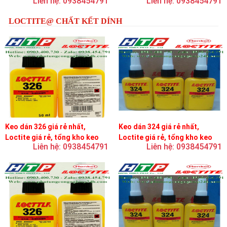
Liên hệ: 0938454791
Liên hệ: 0938454791
LOCTITE@ CHẤT KẾT DÍNH
Keo dán 326 giá rẻ nhất,
Keo dán 324 giá rẻ nhất,
Loctite giá rẻ, tổng kho keo
Loctite giá rẻ, tổng kho keo
Liên hệ: 0938454791
Liên hệ: 0938454791
loctite
loctite