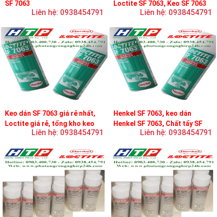
SF 7063
Loctite SF 7063, Keo SF 7063
Liên hệ: 0938454791
Liên hệ: 0938454791
Keo dán SF 7063 giá rẻ nhất,
Henkel SF 7063, keo dán
Loctite giá rẻ, tổng kho keo
Henkel SF 7063, Chất tẩy SF
Liên hệ: 0938454791
Liên hệ: 0938454791
loctite
7063