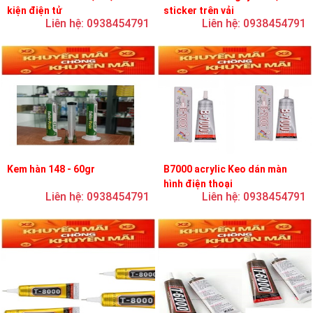
kiện điện tử
sticker trên vải
Liên hệ: 0938454791
Liên hệ: 0938454791
Kem hàn 148 - 60gr
B7000 acrylic Keo dán màn
hình điện thoại
Liên hệ: 0938454791
Liên hệ: 0938454791