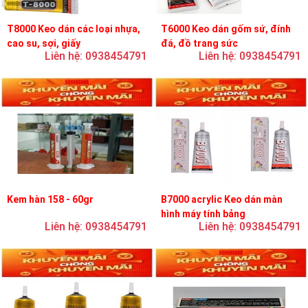
T8000 Keo dán các loại nhựa,
T6000 Keo dán gốm sứ, đính
cao su, sợi, giấy
đá, đồ trang sức
Liên hệ: 0938454791
Liên hệ: 0938454791
Kem hàn 158 - 60gr
B7000 acrylic Keo dán màn
hình máy tính bảng
Liên hệ: 0938454791
Liên hệ: 0938454791