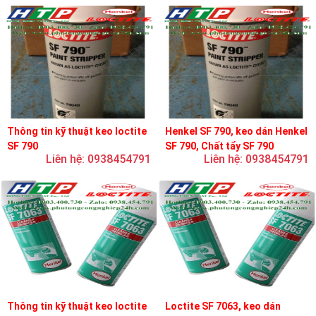
Thông tin kỹ thuật keo loctite
Henkel SF 790, keo dán Henkel
SF 790
SF 790, Chất tẩy SF 790
Liên hệ: 0938454791
Liên hệ: 0938454791
Thông tin kỹ thuật keo loctite
Loctite SF 7063, keo dán