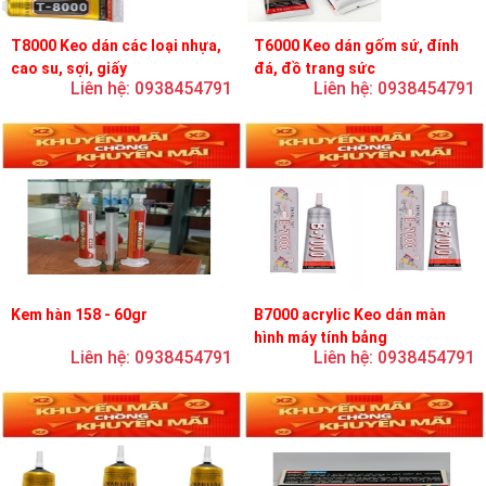
T8000 Keo dán các loại nhựa,
T6000 Keo dán gốm sứ, đính
cao su, sợi, giấy
đá, đồ trang sức
Liên hệ: 0938454791
Liên hệ: 0938454791
Kem hàn 158 - 60gr
B7000 acrylic Keo dán màn
hình máy tính bảng
Liên hệ: 0938454791
Liên hệ: 0938454791