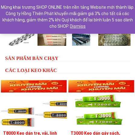
Mừng khai trương SHOP ONLINE trên nền tảng Website mới thành lập.
Công ty Hồng Thiên Phát khuyến mãi giảm giá 3% cho tất cả các
khách hàng, giảm thêm 2% khi Quý khách để lại bình luận 5 sao dành
cho SHOP.
Dismiss
Previous
Next
SẢN PHẨM BÁN CHẠY
CÁC LOẠI KEO KHÁC
T8000 Keo dán tre, vải, linh
T3000 Keo dán gáy sách,