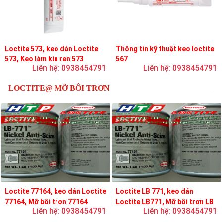
Loctite 573, keo dán Loctite
Thông tin kỹ thuật keo loctite
573, Keo làm kín ren 573
567
Liên hệ: 0938454791
Liên hệ: 0938454791
LOCTITE@ MỠ BÔI TRƠN
Loctite 77164, keo dán Loctite
Loctite LB 771, keo dán
77164, Mỡ bôi trơn 77164
Loctite LB771, Mỡ bôi trơn LB
Liên hệ: 0938454791
Liên hệ: 0938454791
771