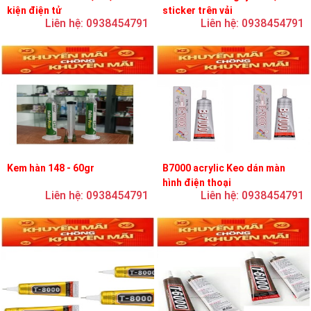
kiện điện tử
sticker trên vải
Liên hệ: 0938454791
Liên hệ: 0938454791
Kem hàn 148 - 60gr
B7000 acrylic Keo dán màn
hình điện thoại
Liên hệ: 0938454791
Liên hệ: 0938454791