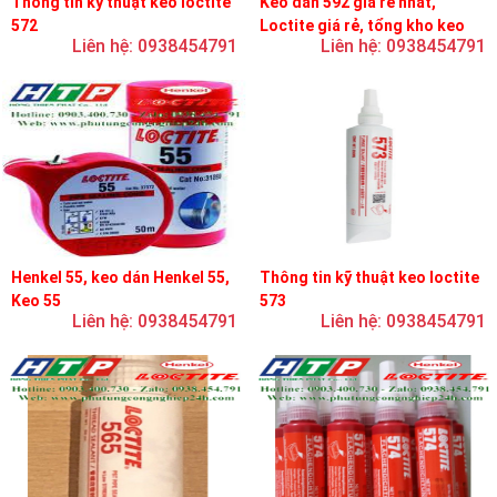
Thông tin kỹ thuật keo loctite
Keo dán 592 giá rẻ nhất,
572
Loctite giá rẻ, tổng kho keo
Liên hệ: 0938454791
Liên hệ: 0938454791
loctite
Henkel 55, keo dán Henkel 55,
Thông tin kỹ thuật keo loctite
Keo 55
573
Liên hệ: 0938454791
Liên hệ: 0938454791