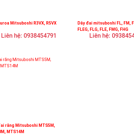
curoa Mitsuboshi R3VX, R5VX
Dây đai mitsuboshi FL, FM, 
FLEG, FLG, FLE, FMG, FHG
Liên hệ: 0938454791
Liên hệ: 093845
đai răng Mitsuboshi MTS5M,
M, MTS14M