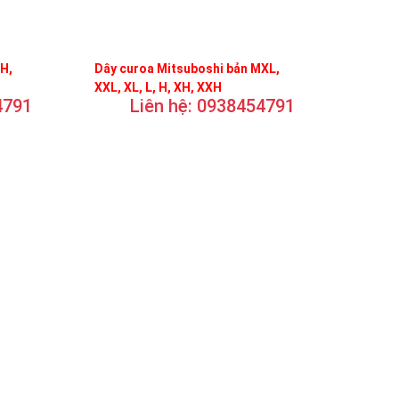
FH,
Dây curoa Mitsuboshi bản MXL,
XXL, XL, L, H, XH, XXH
4791
Liên hệ: 0938454791