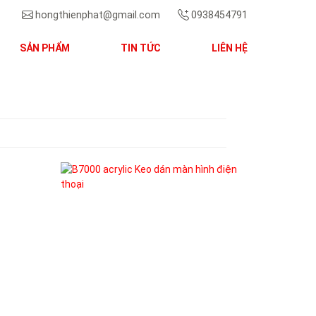
hongthienphat@gmail.com
0938454791
SẢN PHẨM
TIN TỨC
LIÊN HỆ
Next