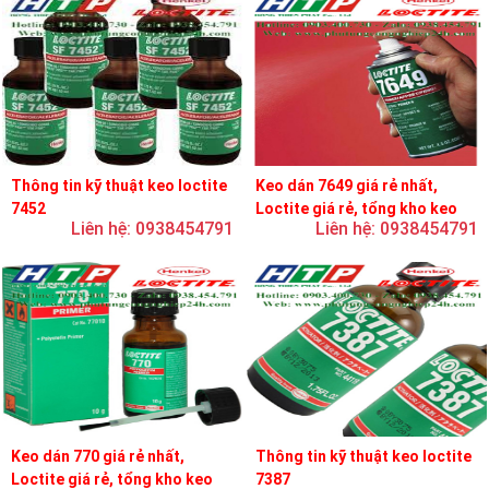
Thông tin kỹ thuật keo loctite
Keo dán 7649 giá rẻ nhất,
7452
Loctite giá rẻ, tổng kho keo
Liên hệ: 0938454791
Liên hệ: 0938454791
loctite
Keo dán 770 giá rẻ nhất,
Thông tin kỹ thuật keo loctite
Loctite giá rẻ, tổng kho keo
7387