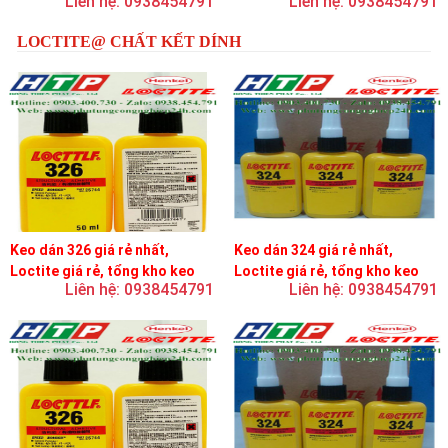
Liên hệ: 0938454791
Liên hệ: 0938454791
LOCTITE@ CHẤT KẾT DÍNH
Keo dán 326 giá rẻ nhất,
Keo dán 324 giá rẻ nhất,
Loctite giá rẻ, tổng kho keo
Loctite giá rẻ, tổng kho keo
Liên hệ: 0938454791
Liên hệ: 0938454791
loctite
loctite