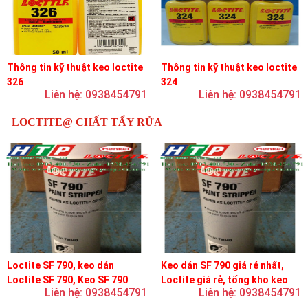
Thông tin kỹ thuật keo loctite
Thông tin kỹ thuật keo loctite
326
324
Liên hệ: 0938454791
Liên hệ: 0938454791
LOCTITE@ CHẤT TẨY RỬA
Loctite SF 790, keo dán
Keo dán SF 790 giá rẻ nhất,
Loctite SF 790, Keo SF 790
Loctite giá rẻ, tổng kho keo
Liên hệ: 0938454791
Liên hệ: 0938454791
loctite