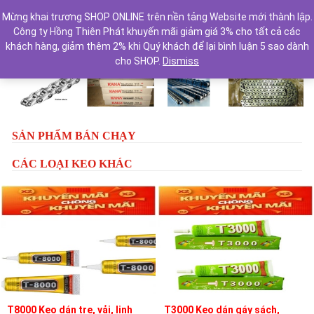
Mừng khai trương SHOP ONLINE trên nền tảng Website mới thành lập.
Công ty Hồng Thiên Phát khuyến mãi giảm giá 3% cho tất cả các
khách hàng, giảm thêm 2% khi Quý khách để lại bình luận 5 sao dành
cho SHOP.
Dismiss
Previous
Next
SẢN PHẨM BÁN CHẠY
CÁC LOẠI KEO KHÁC
T8000 Keo dán tre, vải, linh
T3000 Keo dán gáy sách,