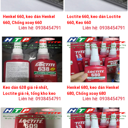
Henkel 660, keo dán Henkel
Loctite 660, keo dán Loctite
660, Chống xoay 660
660, Keo 660
Liên hệ: 0938454791
Liên hệ: 0938454791
Keo dán 638 giá rẻ nhất,
Henkel 680, keo dán Henkel
Loctite giá rẻ, tổng kho keo
680, Chống xoay 680
Liên hệ: 0938454791
Liên hệ: 0938454791
loctite