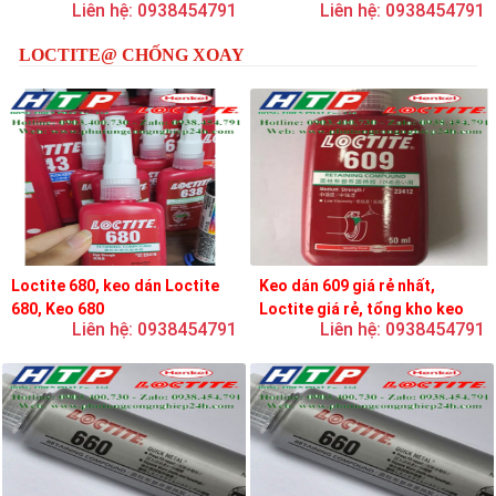
Liên hệ: 0938454791
Liên hệ: 0938454791
loctite
LOCTITE@ CHỐNG XOAY
Loctite 680, keo dán Loctite
Keo dán 609 giá rẻ nhất,
680, Keo 680
Loctite giá rẻ, tổng kho keo
Liên hệ: 0938454791
Liên hệ: 0938454791
loctite