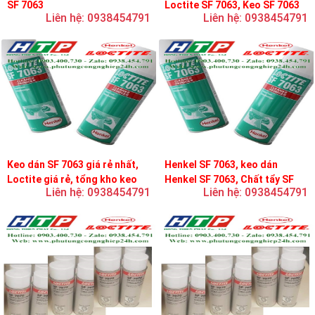
SF 7063
Loctite SF 7063, Keo SF 7063
Liên hệ: 0938454791
Liên hệ: 0938454791
Keo dán SF 7063 giá rẻ nhất,
Henkel SF 7063, keo dán
Loctite giá rẻ, tổng kho keo
Henkel SF 7063, Chất tẩy SF
Liên hệ: 0938454791
Liên hệ: 0938454791
loctite
7063