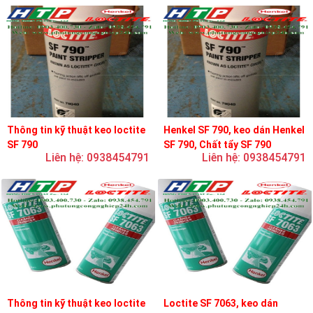
Thông tin kỹ thuật keo loctite
Henkel SF 790, keo dán Henkel
SF 790
SF 790, Chất tẩy SF 790
Liên hệ: 0938454791
Liên hệ: 0938454791
Thông tin kỹ thuật keo loctite
Loctite SF 7063, keo dán