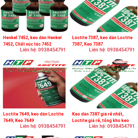
Henkel 7452, keo dán Henkel
Loctite 7387, keo dán Loctite
7452, Chất xúc tác 7452
7387, Keo 7387
Liên hệ: 0938454791
Liên hệ: 0938454791
Loctite 7649, keo dán Loctite
Keo dán 7387 giá rẻ nhất,
7649, Keo 7649
Loctite giá rẻ, tổng kho keo
Liên hệ: 0938454791
Liên hệ: 0938454791
loctite