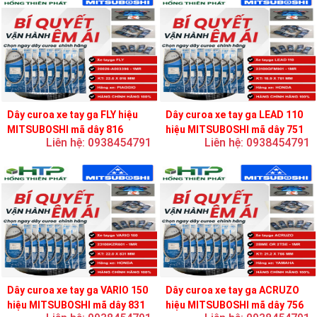
Dây curoa xe tay ga FLY hiệu
Dây curoa xe tay ga LEAD 110
MITSUBOSHI mã dây 816
hiệu MITSUBOSHI mã dây 751
Liên hệ: 0938454791
Liên hệ: 0938454791
Dây curoa xe tay ga VARIO 150
Dây curoa xe tay ga ACRUZO
hiệu MITSUBOSHI mã dây 831
hiệu MITSUBOSHI mã dây 756