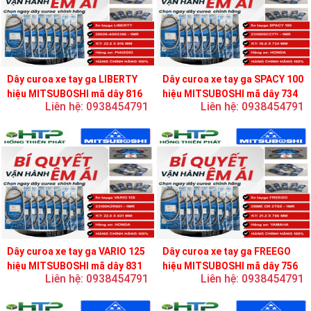
Dây curoa xe tay ga LIBERTY
Dây curoa xe tay ga SPACY 100
hiệu MITSUBOSHI mã dây 816
hiệu MITSUBOSHI mã dây 734
Liên hệ: 0938454791
Liên hệ: 0938454791
Dây curoa xe tay ga VARIO 125
Dây curoa xe tay ga FREEGO
hiệu MITSUBOSHI mã dây 831
hiệu MITSUBOSHI mã dây 756
Liên hệ: 0938454791
Liên hệ: 0938454791