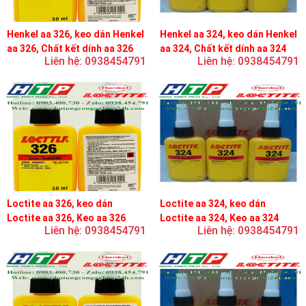
Henkel aa 326, keo dán Henkel
Henkel aa 324, keo dán Henkel
aa 326, Chất kết dính aa 326
aa 324, Chất kết dính aa 324
Liên hệ: 0938454791
Liên hệ: 0938454791
Loctite aa 326, keo dán
Loctite aa 324, keo dán
Loctite aa 326, Keo aa 326
Loctite aa 324, Keo aa 324
Liên hệ: 0938454791
Liên hệ: 0938454791