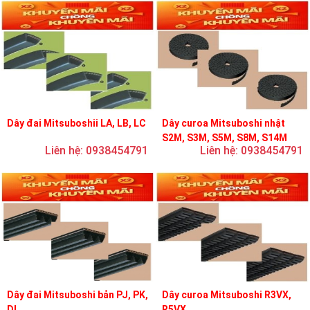
Dây đai Mitsuboshii LA, LB, LC
Dây curoa Mitsuboshi nhật
S2M, S3M, S5M, S8M, S14M
Liên hệ: 0938454791
Liên hệ: 0938454791
Dây đai Mitsuboshi bản PJ, PK,
Dây curoa Mitsuboshi R3VX,
DL
R5VX