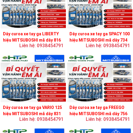
Dây curoa xe tay ga LIBERTY
Dây curoa xe tay ga SPACY 100
hiệu MITSUBOSHI mã dây 816
hiệu MITSUBOSHI mã dây 734
Liên hệ: 0938454791
Liên hệ: 0938454791
Dây curoa xe tay ga VARIO 125
Dây curoa xe tay ga FREEGO
hiệu MITSUBOSHI mã dây 831
hiệu MITSUBOSHI mã dây 756
Liên hệ: 0938454791
Liên hệ: 0938454791