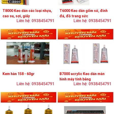
T8000 Keo dán các loại nhựa,
T6000 Keo dán gốm sứ, đính
cao su, sợi, giấy
đá, đồ trang sức
Liên hệ: 0938454791
Liên hệ: 0938454791
Kem hàn 158 - 60gr
B7000 acrylic Keo dán màn
hình máy tính bảng
Liên hệ: 0938454791
Liên hệ: 0938454791