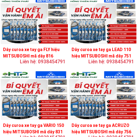
Dây curoa xe tay ga FLY hiệu
Dây curoa xe tay ga LEAD 110
MITSUBOSHI mã dây 816
hiệu MITSUBOSHI mã dây 751
Liên hệ: 0938454791
Liên hệ: 0938454791
Dây curoa xe tay ga VARIO 150
Dây curoa xe tay ga ACRUZO
hiệu MITSUBOSHI mã dây 831
hiệu MITSUBOSHI mã dây 756