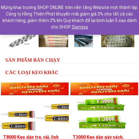
Mừng khai trương SHOP ONLINE trên nền tảng Website mới thành lập.
Công ty Hồng Thiên Phát khuyến mãi giảm giá 3% cho tất cả các
khách hàng, giảm thêm 2% khi Quý khách để lại bình luận 5 sao dành
cho SHOP.
Dismiss
Previous
Next
SẢN PHẨM BÁN CHẠY
CÁC LOẠI KEO KHÁC
T8000 Keo dán tre, vải, linh
T3000 Keo dán gáy sách,