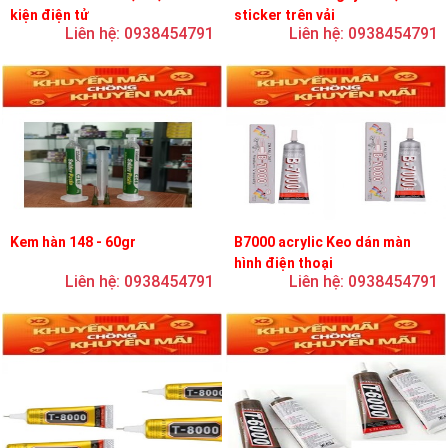
kiện điện tử
sticker trên vải
Liên hệ: 0938454791
Liên hệ: 0938454791
Kem hàn 148 - 60gr
B7000 acrylic Keo dán màn
hình điện thoại
Liên hệ: 0938454791
Liên hệ: 0938454791