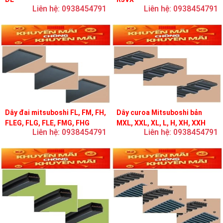
Liên hệ: 0938454791
Liên hệ: 0938454791
Dây đai mitsuboshi FL, FM, FH,
Dây curoa Mitsuboshi bản
FLEG, FLG, FLE, FMG, FHG
MXL, XXL, XL, L, H, XH, XXH
Liên hệ: 0938454791
Liên hệ: 0938454791