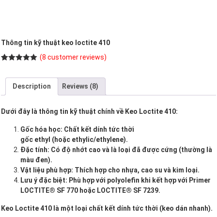
Thông tin kỹ thuật keo loctite 410
(
8
customer reviews)
Rated
8
5.00
out of 5
based on
Description
Reviews (8)
customer
ratings
Dưới đây là thông tin kỹ thuật chính về Keo Loctite 410:
Gốc hóa học: Chất kết dính tức thời
gốc ethyl (hoặc ethylic/ethylene).
Đặc tính: Có độ nhớt cao và là loại đã được cứng (thường là
màu đen).
Vật liệu phù hợp: Thích hợp cho nhựa, cao su và kim loại.
Lưu ý đặc biệt: Phù hợp với polyolefin khi kết hợp với Primer
LOCTITE® SF 770 hoặc LOCTITE® SF 7239.
Keo Loctite 410 là một loại chất kết dính tức thời (keo dán nhanh).