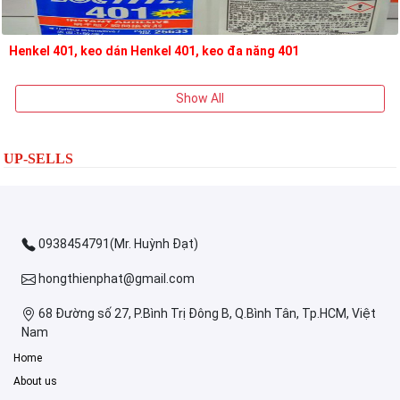
Henkel 401, keo dán Henkel 401, keo đa năng 401
Show All
UP-SELLS
0938454791(Mr. Huỳnh Đạt)
hongthienphat@gmail.com
68 Đường số 27, P.Bình Trị Đông B, Q.Bình Tân, Tp.HCM, Việt
Nam
Home
About us