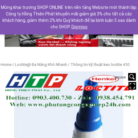
Mừng khai trương SHOP ONLINE trên nền tảng Website mới thành lập.
Công ty Hồng Thiên Phát khuyến mãi giảm giá 3% cho tất cả các
khách hàng, giảm thêm 2% khi Quý khách để lại bình luận 5 sao dành
cho SHOP.
Dismiss
Previous
Next
Home
/
Loctite@ Đa Năng Khô Nhanh
/ Thông tin kỹ thuật keo loctite 410
HOVER