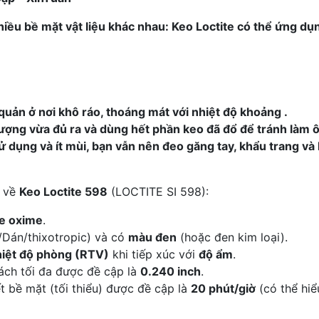
iều bề mặt vật liệu khác nhau: Keo Loctite có thể ứng dụ
quản ở nơi khô ráo, thoáng mát với nhiệt độ khoảng
.
lượng vừa đủ ra và dùng hết phần keo đã đổ để tránh làm ô
dụng và ít mùi, bạn vẫn nên đeo găng tay, khẩu trang và k
h về
Keo Loctite 598
(LOCTITE SI 598):
ne oxime
.
/Dán/thixotropic) và có
màu đen
(hoặc đen kim loại).
iệt độ phòng (RTV)
khi tiếp xúc với
độ ẩm
.
ch tối đa được đề cập là
0.240 inch
.
t bề mặt (tối thiểu) được đề cập là
20 phút/giờ
(có thể hiể