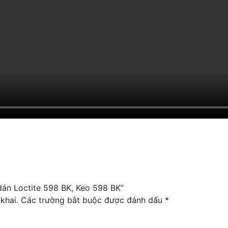
 dán Loctite 598 BK, Keo 598 BK”
khai.
Các trường bắt buộc được đánh dấu
*