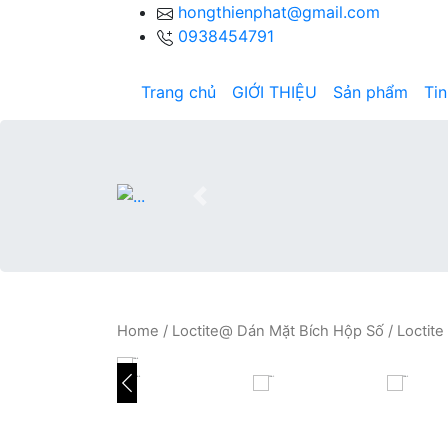
hongthienphat@gmail.com
0938454791
Trang chủ
GIỚI THIỆU
Sản phẩm
Tin
Previous
Home
/
Loctite@ Dán Mặt Bích Hộp Số
/ Loctit
HOVER