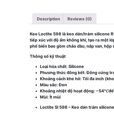
Description
Reviews (0)
Keo Loctite 598 là keo dán/trám silicone R
tiếp xúc với độ ẩm không khí, tạo ra một 
phổ biến bao gồm chảo dầu, nắp van, hộp s
Thông số kỹ thuật
Loại hóa chất: Silicone
Phương thức đông kết: Đông cứng tr
Khoảng cách khe hở: Tối đa
inch (k
Màu sắc: Đen
Khoảng nhiệt độ hoạt động: −54°
𝐶đ
Mùi: Ít mùi
Loctite SI 598 – Keo dán trám silicon