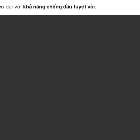
ẻo dai với
khả năng chống dầu tuyệt vời
.