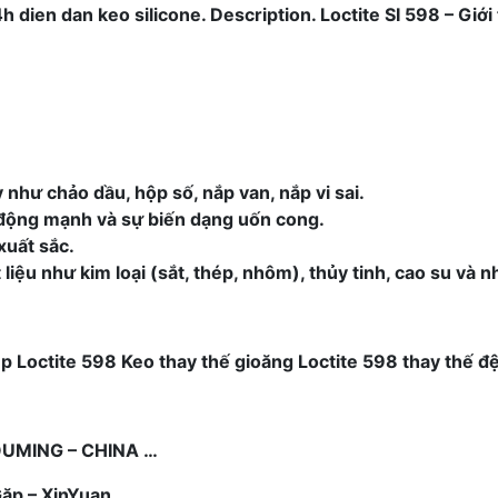
dien dan keo silicone. Description. Loctite SI 598 – Giới
như chảo dầu, hộp số, nắp van, nắp vi sai.
g động mạnh và sự biến dạng uốn cong.
xuất sắc.
iệu như kim loại (sắt, thép, nhôm), thủy tinh, cao su và 
 Loctite 598 Keo thay thế gioăng Loctite 598 thay thế đệ
 OUMING – CHINA …
Gặp – XinYuan