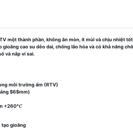
TV một thành phần, không ăn mòn, ít mùi và chịu nhiệt tốt
lớp gioăng cao su dẻo dai, chống lão hóa và có khả năng c
ố và nắp vi sai.
ong môi trường ẩm (RTV)
hoảng $6$mm)
ến +260°
𝐶
e tạo gioăng