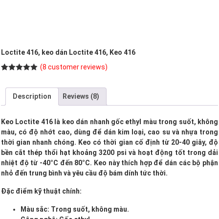
Loctite 416, keo dán Loctite 416, Keo 416
(
8
customer reviews)
Rated
8
5.00
out of 5
based on
Description
Reviews (8)
customer
ratings
Keo Loctite 416 là keo dán nhanh gốc ethyl màu trong suốt, không
màu, có độ nhớt cao, dùng để dán kim loại, cao su và nhựa trong
thời gian nhanh chóng. Keo có thời gian cố định từ 20-40 giây, độ
bền cắt thép thổi hạt khoảng 3200 psi và hoạt động tốt trong dải
nhiệt độ từ -40°C đến 80°C. Keo này thích hợp để dán các bộ phận
nhỏ đến trung bình và yêu cầu độ bám dính tức thời.
Đặc điểm kỹ thuật chính:
Màu sắc: Trong suốt, không màu.