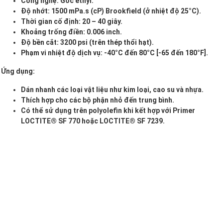
Công nghệ: Gốc ethyl.
Độ nhớt: 1500 mPa.s (cP) Brookfield (ở nhiệt độ 25°C).
Thời gian cố định: 20 – 40 giây.
Khoảng trống điền: 0.006 inch.
Độ bền cắt: 3200 psi (trên thép thổi hạt).
Phạm vi nhiệt độ dịch vụ: -40°C đến 80°C [-65 đến 180°F].
Ứng dụng:
Dán nhanh các loại vật liệu như kim loại, cao su và nhựa.
Thích hợp cho các bộ phận nhỏ đến trung bình.
Có thể sử dụng trên polyolefin khi kết hợp với Primer
LOCTITE® SF 770 hoặc LOCTITE® SF 7239.
Trình
chơi
Video