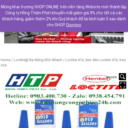
Mừng khai trương SHOP ONLINE trên nền tảng Website mới thành lập.
Công ty Hồng Thiên Phát khuyến mãi giảm giá 3% cho tất cả các
khách hàng, giảm thêm 2% khi Quý khách để lại bình luận 5 sao dành
cho SHOP.
Dismiss
Previous
Next
Home
/
Loctite@ Đa Năng Khô Nhanh
/ Loctite 416, keo dán Loctite 416, Keo
416
HOVER