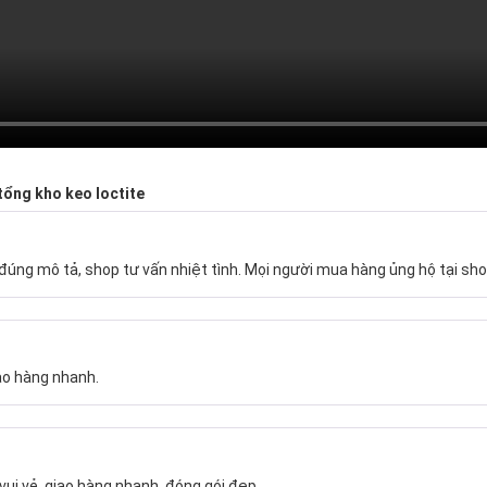
 tổng kho keo loctite
úng mô tả, shop tư vấn nhiệt tình. Mọi người mua hàng ủng hộ tại sho
ao hàng nhanh.
vui vẻ, giao hàng nhanh, đóng gói đẹp.