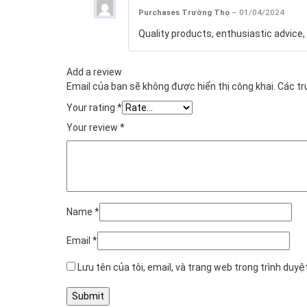
Purchases Trường Thọ
–
01/04/2024
Quality products, enthusiastic advice, 
Add a review
Email của bạn sẽ không được hiển thị công khai.
Các t
Your rating
*
Your review
*
Name
*
Email
*
Lưu tên của tôi, email, và trang web trong trình duyệt