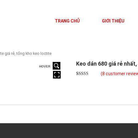
TRANG CHỦ
GIỚI THIỆU
te giá rẻ, tổng kho keo loctite
Keo dán 680 giá rẻ nhất,
HOVER
(
8
customer revie
Rated
8
5.00
out of 5
based on
customer
ratings