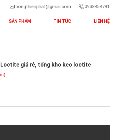
hongthienphat@gmail.com
0938454791
SẢN PHẨM
TIN TỨC
LIÊN HỆ
Next
 Loctite giá rẻ, tổng kho keo loctite
ws)