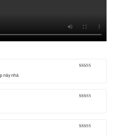
Rated
5
out
p này nhá.
of 5
Rated
5
out
of 5
Rated
5
out