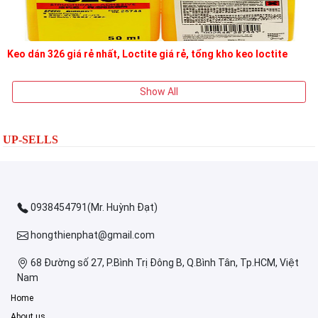
Keo dán 326 giá rẻ nhất, Loctite giá rẻ, tổng kho keo loctite
Show All
UP-SELLS
0938454791(Mr. Huỳnh Đạt)
hongthienphat@gmail.com
68 Đường số 27, P.Bình Trị Đông B, Q.Bình Tân, Tp.HCM, Việt
Nam
Home
About us