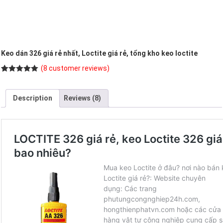
Keo dán 326 giá rẻ nhất, Loctite giá rẻ, tổng kho keo loctite
(
8
customer reviews)
Rated
8
5.00
out of 5
based on
Description
Reviews (8)
customer
ratings