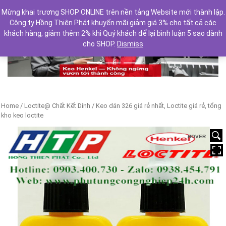
Mừng khai trương SHOP ONLINE trên nền tảng Website mới thành lập.
Công ty Hồng Thiên Phát khuyến mãi giảm giá 3% cho tất cả các
khách hàng, giảm thêm 2% khi Quý khách để lại bình luận 5 sao dành
cho SHOP.
Dismiss
Previous
Next
Home
/
Loctite@ Chất Kết Dính
/ Keo dán 326 giá rẻ nhất, Loctite giá rẻ, tổng
kho keo loctite
HOVER