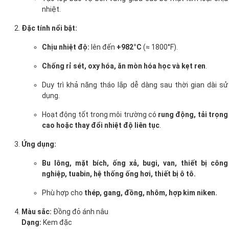
nhiệt.
Đặc tính nổi bật:
Chịu nhiệt độ:
lên đến
+982°C
(≈ 1800°F).
Chống rỉ sét, oxy hóa, ăn mòn hóa học và kẹt ren
.
Duy trì khả năng tháo lắp dễ dàng sau thời gian dài sử
dụng.
Hoạt động tốt trong môi trường có
rung động, tải trọng
cao hoặc thay đổi nhiệt độ liên tục
.
Ứng dụng:
Bu lông, mặt bích, ống xả, bugi, van, thiết bị công
nghiệp, tuabin, hệ thống ống hơi, thiết bị ô tô.
Phù hợp cho
thép, gang, đồng, nhôm, hợp kim niken.
Màu sắc:
Đồng đỏ ánh nâu
Dạng:
Kem đặc