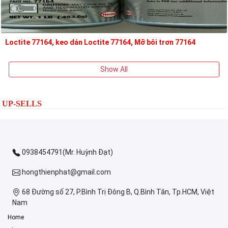
Loctite 77164, keo dán Loctite 77164, Mỡ bôi trơn 77164
Show All
UP-SELLS
0938454791(Mr. Huỳnh Đạt)
hongthienphat@gmail.com
68 Đường số 27, P.Bình Trị Đông B, Q.Bình Tân, Tp.HCM, Việt
Nam
Home