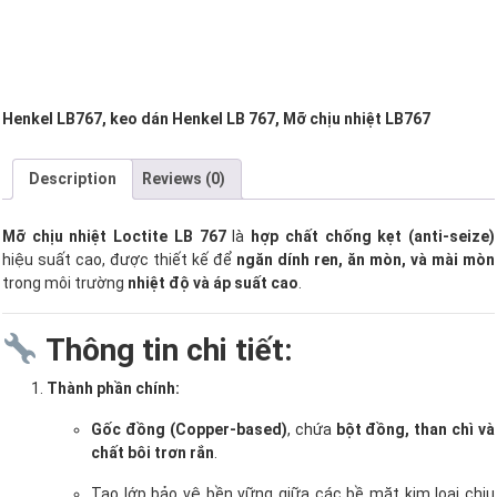
Henkel LB767, keo dán Henkel LB 767, Mỡ chịu nhiệt LB767
Description
Reviews (0)
Mỡ chịu nhiệt Loctite LB 767
là
hợp chất chống kẹt (anti-seize)
hiệu suất cao, được thiết kế để
ngăn dính ren, ăn mòn, và mài mòn
trong môi trường
nhiệt độ và áp suất cao
.
Thông tin chi tiết:
Thành phần chính:
Gốc đồng (Copper-based)
, chứa
bột đồng, than chì và
chất bôi trơn rắn
.
Tạo lớp bảo vệ bền vững giữa các bề mặt kim loại chịu