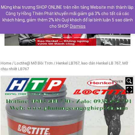
Mừng khai trương SHOP ONLINE trên nền tảng Website mới thành lập.
Công ty Hồng Thiên Phát khuyến mãi giảm giá 3% cho tất cả các
khách hàng, giảm thêm 2% khi Quý khách để lại bình luận 5 sao dành
cho SHOP.
Dismiss
Previous
Next
Home
/
Loctite@ Mỡ Bôi Trơn
/ Henkel LB767, keo dán Henkel LB 767, Mỡ
chịu nhiệt LB767
HOVER