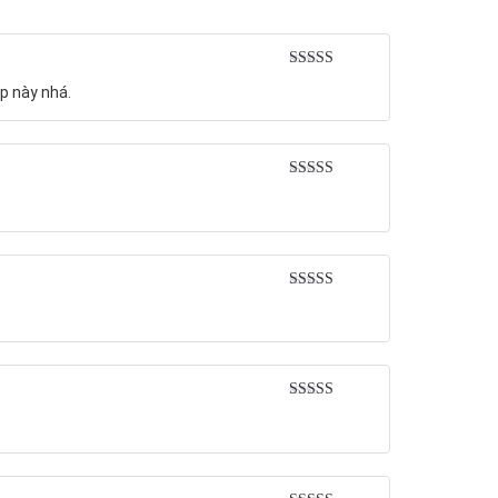
Rated
5
out
p này nhá.
of 5
Rated
5
out
of 5