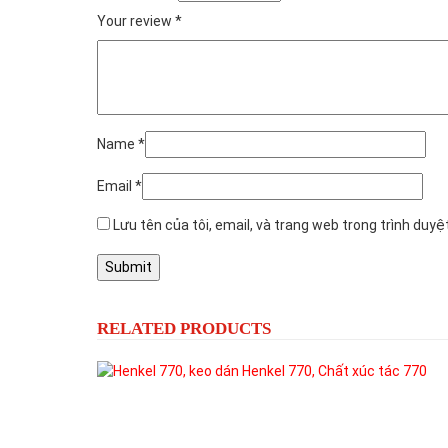
Quality products, enthusiastic advice, 
Supplies Hà Tiên
–
29/03/2024
The product meets the requirements, g
Add a review
Email của bạn sẽ không được hiển thị công khai.
Các t
Your rating
*
Your review
*
Name
*
Email
*