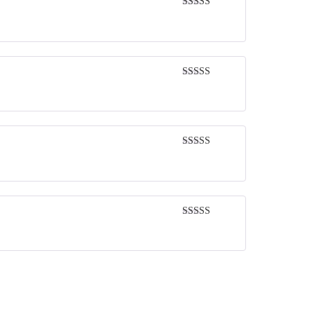
Rated
5
out
of 5
Rated
5
out
of 5
Rated
5
out
of 5
Rated
5
out
of 5