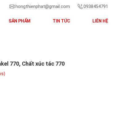
hongthienphat@gmail.com
0938454791
SẢN PHẨM
TIN TỨC
LIÊN HỆ
Next
kel 770, Chất xúc tác 770