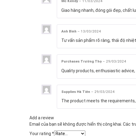
Anh Phong
–
22/12/2023
Shop tư vấn nhiệt tình, shop bán hàng 
Ms Dung
–
02/01/2024
Sản phẩm dùng tốt, đóng gói đẹp. Sẽ ủ
Mc Kendy
–
11/03/2024
Giao hàng nhanh, đóng gói đẹp, chất l
Anh Bình
–
13/03/2024
Tư vấn sản phẩm rõ ràng, thái độ nhiệt
Purchases Trường Thọ
–
29/03/2024