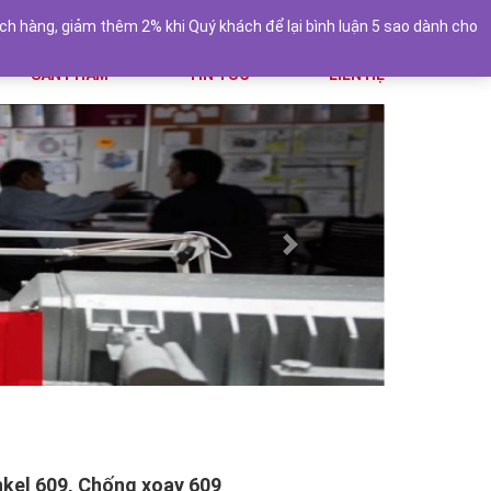
hongthienphat@gmail.com
0938454791
h hàng, giảm thêm 2% khi Quý khách để lại bình luận 5 sao dành cho
SẢN PHẨM
TIN TỨC
LIÊN HỆ
Next
nkel 609, Chống xoay 609