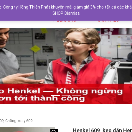
 Công ty Hồng Thiên Phát khuyến mãi giảm giá 3% cho tất cả các khác
SHOP.
Dismiss
TRANG CHỦ
GIỚI THIỆU
609, Chống xoay 609
Henkel 609, keo dán He