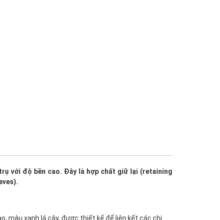
rụ với độ bền cao. Đây là hợp chất giữ lại (retaining
eves).
, màu xanh lá cây, được thiết kế để liên kết các chi