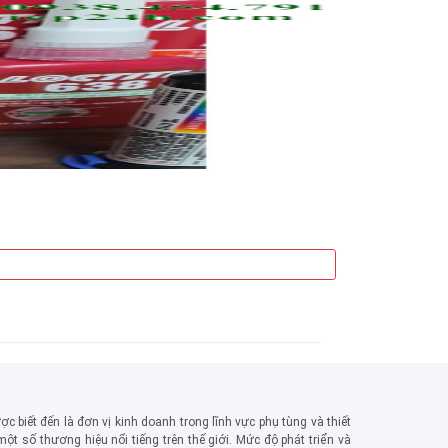
Keo dán 609
c biết đến là đơn vị kinh doanh trong lĩnh vực phụ tùng và thiết
một số thương hiệu nổi tiếng trên thế giới. Mức độ phát triển và