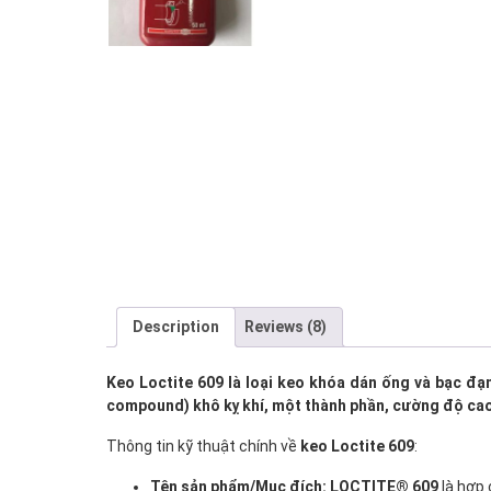
Description
Reviews (8)
Keo Loctite 609 là loại keo khóa dán ống và bạc đạn 
compound) khô kỵ khí, một thành phần, cường độ cao,
Thông tin kỹ thuật chính về
keo Loctite 609
:
Tên sản phẩm/Mục đích:
LOCTITE® 609
là hợp 