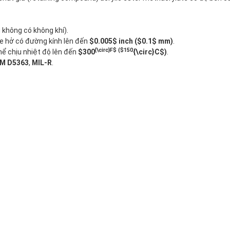
 không có không khí).
he hở có đường kính lên đến
$0.005$ inch ($0.1$ mm)
.
{\circ}F$ ($150
hể chịu nhiệt độ lên đến
$300
{\circ}C$)
.
M D5363
,
MIL-R
.