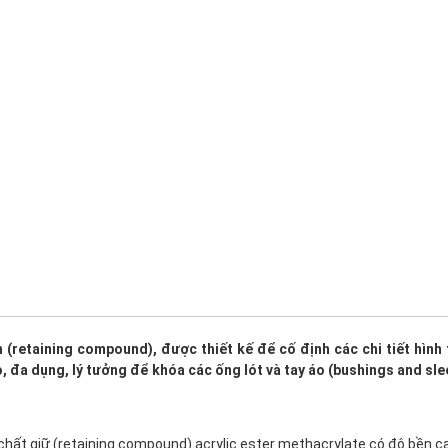
(retaining compound), được thiết kế để cố định các chi tiết hình t
 đa dụng, lý tưởng để khóa các ống lót và tay áo (bushings and sle
chất giữ (retaining compound) acrylic ester methacrylate có độ bền cao