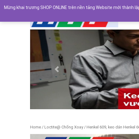
Mừng khai trương SHOP ONLINE trên nền tảng Website mới thành lập.
Previous
Home
/
Loctite@ Chống Xoay
/ Henkel 609, keo dán Henkel 