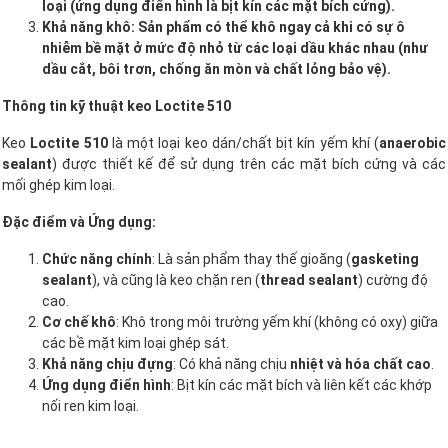
loại (ứng dụng điển hình là bịt kín các mặt bích cứng).
Khả năng khô: Sản phẩm có thể khô ngay cả khi có sự ô
nhiễm bề mặt ở mức độ nhỏ từ các loại dầu khác nhau (như
dầu cắt, bôi trơn, chống ăn mòn và chất lỏng bảo vệ).
Thông tin kỹ thuật keo Loctite 510
Keo
Loctite 510
là một loại keo dán/chất bịt kín yếm khí (
anaerobic
sealant
) được thiết kế để sử dụng trên các mặt bích cứng và các
mối ghép kim loại.
Đặc điểm và Ứng dụng:
Chức năng chính
: Là sản phẩm thay thế gioăng (
gasketing
sealant
), và cũng là keo chặn ren (
thread sealant
) cường độ
cao.
Cơ chế khô
: Khô trong môi trường yếm khí (không có oxy) giữa
các bề mặt kim loại ghép sát.
Khả năng chịu đựng
: Có khả năng chịu
nhiệt và hóa chất cao
.
Ứng dụng điển hình
: Bịt kín các mặt bích và liên kết các khớp
nối ren kim loại.
Trình