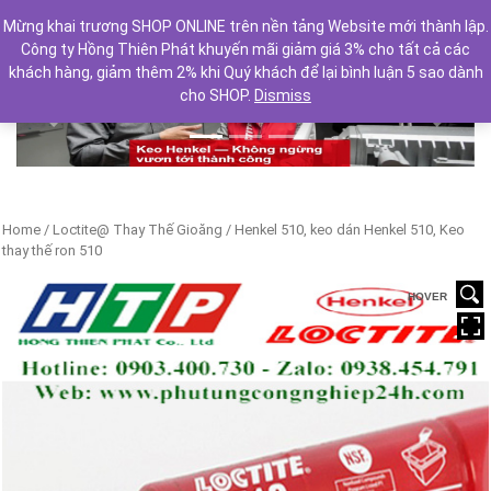
Mừng khai trương SHOP ONLINE trên nền tảng Website mới thành lập.
Công ty Hồng Thiên Phát khuyến mãi giảm giá 3% cho tất cả các
khách hàng, giảm thêm 2% khi Quý khách để lại bình luận 5 sao dành
cho SHOP.
Dismiss
Previous
Next
Home
/
Loctite@ Thay Thế Gioăng
/ Henkel 510, keo dán Henkel 510, Keo
thay thế ron 510
HOVER