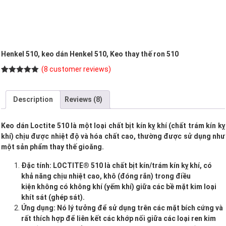
Henkel 510, keo dán Henkel 510, Keo thay thế ron 510
(
8
customer reviews)
Rated
8
5.00
out of 5
based on
Description
Reviews (8)
customer
ratings
Keo dán Loctite 510 là một loại chất bịt kín kỵ khí (chất trám kín kỵ
khí) chịu được nhiệt độ và hóa chất cao, thường được sử dụng như
một sản phẩm thay thế gioăng.
Đặc tính: LOCTITE® 510 là chất bịt kín/trám kín kỵ khí, có
khả năng chịu nhiệt cao, khô (đóng rắn) trong điều
kiện không có không khí (yếm khí) giữa các bề mặt kim loại
khít sát (ghép sát).
Ứng dụng: Nó lý tưởng để sử dụng trên các mặt bích cứng và
rất thích hợp để liên kết các khớp nối giữa các loại ren kim