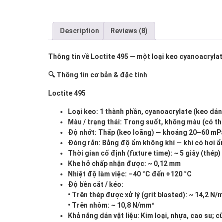
Description
Reviews (8)
Thông tin về Loctite 495 — một loại keo cyanoacrylat
🔍 Thông tin cơ bản & đặc tính
Loctite 495
Loại keo: 1 thành phần, cyanoacrylate (keo dá
Màu / trạng thái: Trong suốt, không màu (có th
Độ nhớt: Thấp (keo loãng) — khoảng 20–60 mPa·
Đóng rắn: Bằng độ ẩm không khí — khi có hơi ẩm
Thời gian cố định (fixture time): ~ 5 giây (thép)
Khe hở chấp nhận được: ~ 0,12 mm
Nhiệt độ làm việc: –40 °C đến +120 °C
Độ bền cắt / kéo:
• Trên thép được xử lý (grit blasted): ~ 14,2 N
• Trên nhôm: ~ 10,8 N/mm²
Khả năng dán vật liệu: Kim loại, nhựa, cao su; 