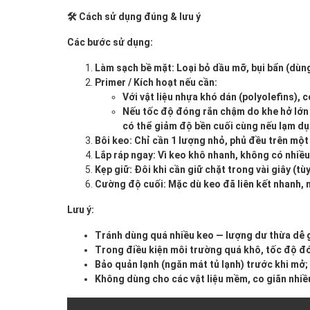
🛠️ Cách sử dụng đúng & lưu ý
Các bước sử dụng:
Làm sạch bề mặt: Loại bỏ dầu mỡ, bụi bẩn (dùn
Primer / Kích hoạt nếu cần:
Với vật liệu nhựa khó dán (polyolefins), 
Nếu tốc độ đóng rắn chậm do khe hở lớn h
có thể giảm độ bền cuối cùng nếu lạm dụ
Bôi keo: Chỉ cần 1 lượng nhỏ, phủ đều trên một
Lắp ráp ngay: Vì keo khô nhanh, không có nhiều
Kẹp giữ: Đôi khi cần giữ chặt trong vài giây (tùy
Cường độ cuối: Mặc dù keo đã liên kết nhanh, 
Lưu ý:
Tránh dùng quá nhiều keo — lượng dư thừa dễ 
Trong điều kiện môi trường quá khô, tốc độ đ
Bảo quản lạnh (ngăn mát tủ lạnh) trước khi mở;
Không dùng cho các vật liệu mềm, co giãn nhiề