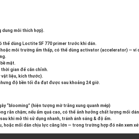
g dung môi thích hợp).
có thể dùng Loctite SF 770 primer trước khi dán.
oặc môi trường ẩm thấp, có thể dùng activator (accelerator) — ví d
ng.
 bề mặt.
 thời gian để căn chỉnh.
 vật liệu, kích thước).
nhưng độ bền tối đa đạt được sau khoảng 24 giờ.
gây “blooming” (hiện tượng mờ trắng xung quanh mép)
óng rắn chậm; nếu ẩm quá cao, có thể ảnh hưởng chất lượng mối dán
 sau khi mở thì sử dụng nhanh, tránh ánh sáng & độ ẩm.
u, hoặc mối dán chịu lực căng lớn — trong trường hợp đó nên xem x