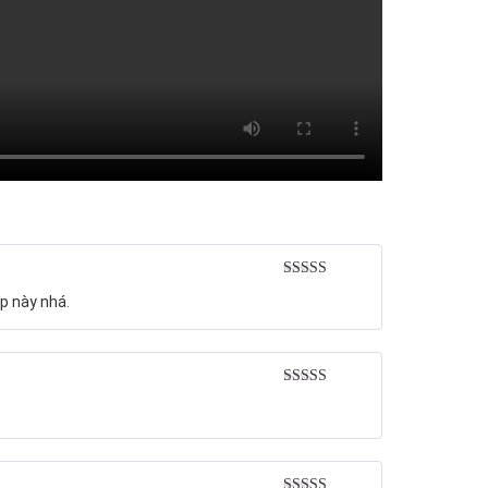
Rated
5
out
p này nhá.
of 5
Rated
5
out
of 5