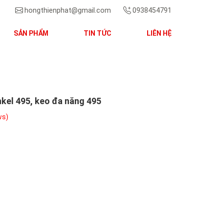
hongthienphat@gmail.com
0938454791
SẢN PHẨM
TIN TỨC
LIÊN HỆ
Next
kel 495, keo đa năng 495
ws)