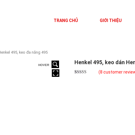
TRANG CHỦ
GIỚI THIỆU
Henkel 495, keo đa năng 495
Henkel 495, keo dán Hen
HOVER
(
8
customer revie
Rated
8
5.00
out of 5
based on
customer
ratings