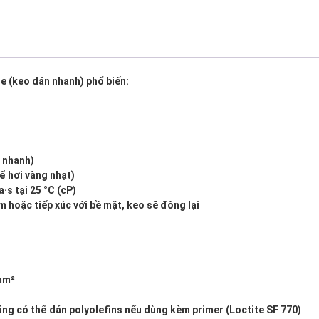
e (keo dán nhanh) phổ biến:
n nhanh)
ể hơi vàng nhạt)
s tại 25 °C (cP)
 hoặc tiếp xúc với bề mặt, keo sẽ đông lại
/mm²
cũng có thể dán polyolefins nếu dùng kèm primer (Loctite SF 770)